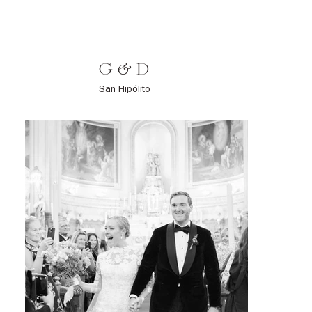
G & D
San Hipólito