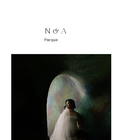
N & A
Parque