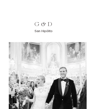
G & D
San Hipólito